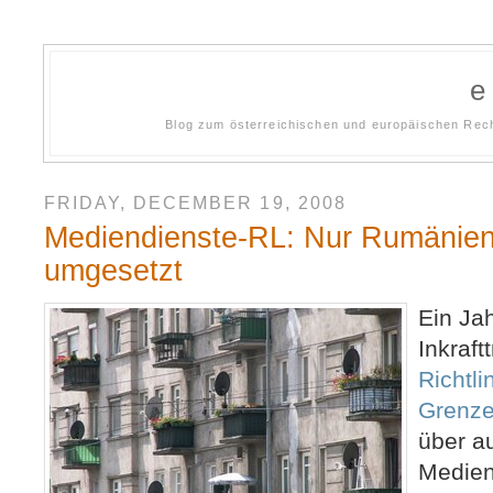
Blog zum österreichischen und europäischen Rech
FRIDAY, DECEMBER 19, 2008
Mediendienste-RL: Nur Rumänien 
umgesetzt
Ein Ja
Inkraft
Richtl
Grenz
über a
Medien