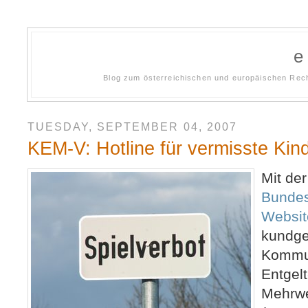
Blog zum österreichischen und europäischen Rech
TUESDAY, SEPTEMBER 04, 2007
KEM-V: Hotline für vermisste Kin
Mit de
Bundes
Websi
kundge
Kommun
Entgelt
Mehrwe