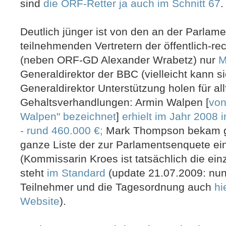
sind
die ORF-Retter ja auch im Schnitt 67
.
Deutlich jünger ist von den an der Parlam
teilnehmenden Vertretern der öffentlich-re
(neben ORF-GD Alexander Wrabetz) nur
M
Generaldirektor der BBC (vielleicht kann s
Generaldirektor Unterstützung holen für allf
Gehaltsverhandlungen: Armin Walpen [
von
Walpen" bezeichnet
]
erhielt im Jahr 2008 
- rund 460.000 €;
Mark Thompson bekam 
ganze Liste der zur Parlamentsenquete e
(Kommissarin Kroes ist tatsächlich die ein
steht
im Standard
(update 21.07.2009: nun 
Teilnehmer und die Tagesordnung auch
hi
Website
).