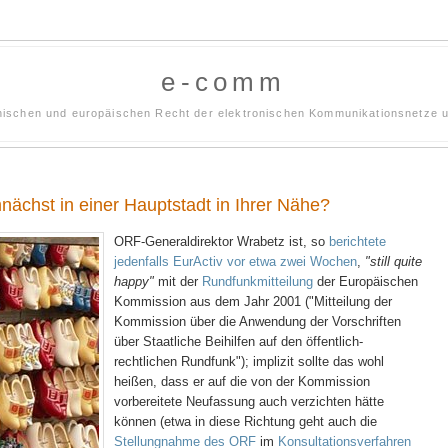
e-comm
hischen und europäischen Recht der elektronischen Kommunikationsnetze u
ächst in einer Hauptstadt in Ihrer Nähe?
ORF-Generaldirektor Wrabetz ist, so
berichtete
jedenfalls EurActiv vor etwa zwei Wochen
,
"still quite
happy"
mit der
Rundfunkmitteilung
der Europäischen
Kommission aus dem Jahr 2001 ("Mitteilung der
Kommission über die Anwendung der Vorschriften
über Staatliche Beihilfen auf den öffentlich-
rechtlichen Rundfunk"); implizit sollte das wohl
heißen, dass er auf die von der Kommission
vorbereitete Neufassung auch verzichten hätte
können (etwa in diese Richtung geht auch die
Stellungnahme des ORF
im
Konsultationsverfahren