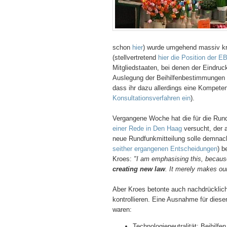
schon
hier
) wurde umgehend massiv krit
(stellvertretend
hier die Position der E
Mitgliedstaaten, bei denen der Eindruc
Auslegung der Beihilfenbestimmungen d
dass ihr dazu allerdings eine Kompet
Konsultationsverfahren ein
).
Vergangene Woche hat die für die Run
einer Rede in Den Haag
versucht, der a
neue Rundfunkmitteilung solle demnach
seither ergangenen Entscheidungen
) b
Kroes:
"I am emphasising this, becau
creating new law
. It merely makes our
Aber Kroes betonte auch nachdrücklich
kontrollieren. Eine Ausnahme für diese
waren:
Technologieneutralität: Beihil