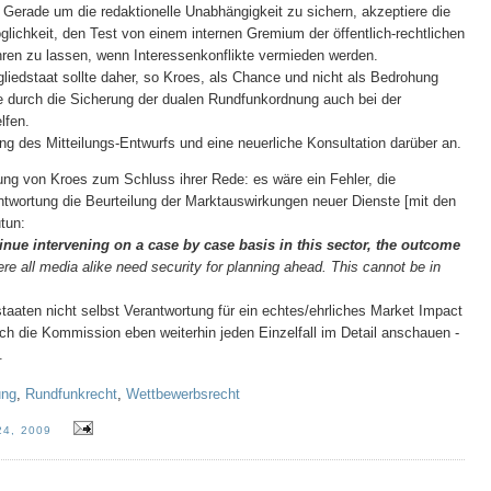
n. Gerade um die redaktionelle Unabhängigkeit zu sichern, akzeptiere die
ichkeit, den Test von einem internen Gremium der öffentlich-rechtlichen
ren zu lassen, wenn Interessenkonflikte vermieden werden.
gliedstaat sollte daher, so Kroes, als Chance und nicht als Bedrohung
 durch die Sicherung der dualen Rundfunkordnung auch bei der
lfen.
g des Mitteilungs-Entwurfs und eine neuerliche Konsultation darüber an.
ng von Kroes zum Schluss ihrer Rede: es wäre ein Fehler, die
ntwortung die Beurteilung der Marktauswirkungen neuer Dienste [mit den
utun:
inue intervening on a case by case basis in this sector, the outcome
re all media alike need security for planning ahead. This cannot be in
taaten nicht selbst Verantwortung für ein echtes/ehrliches Market Impact
 die Kommission eben weiterhin jeden Einzelfall im Detail anschauen -
.
ung
,
Rundfunkrecht
,
Wettbewerbsrecht
4, 2009