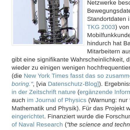
Netzwerke besc
Bewegungsdate
Standortdaten 
TKG 2003
) von
Mobilfunkkund
hindurch hat Ba
Mitarbeitern au
gibt eine signifikante Wahrscheinlichkeit
wieder zu einigen wenigen hochfrequentie
(die
New York Times fasst das so zusam
boring."
, [via
Datenschutz-Blog]
). Ergebnis
in der Zeitschrift nature
(
ergänzende Infor
auch
im Journal of Physics
(Warnung: nur 
Mathematik und Physik). Für das Projekt
eingerichtet
. Finanziert wurde die Forsch
of Naval Research
(
"the science and techn