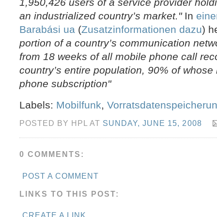
1,950,426 users of a service provider hol
an industrialized country’s market."
In
eine
Barabási ua
(
Zusatzinformationen dazu
) h
portion of a country’s communication netw
from 18 weeks of all mobile phone call r
country’s entire population, 90% of whose 
phone subscription"
Labels:
Mobilfunk
,
Vorratsdatenspeicheru
POSTED BY HPL AT
SUNDAY, JUNE 15, 2008
0 COMMENTS:
POST A COMMENT
LINKS TO THIS POST:
CREATE A LINK