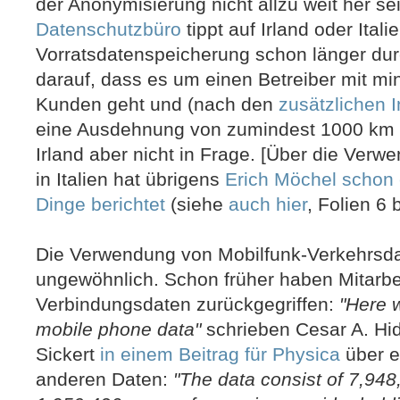
der Anonymisierung nicht allzu weit her s
Datenschutzbüro
tippt auf Irland oder Italie
Vorratsdatenspeicherung schon länger dur
darauf, dass es um einen Betreiber mit mi
Kunden geht und (nach den
zusätzlichen 
eine Ausdehnung von zumindest 1000 km 
Irland aber nicht in Frage. [Über die Ver
in Italien hat übrigens
Erich Möchel schon 
Dinge berichtet
(siehe
auch hier
, Folien 6 b
Die Verwendung von Mobilfunk-Verkehrsdat
ungewöhnlich. Schon früher haben Mitarbe
Verbindungsdaten zurückgegriffen:
"Here 
mobile phone data"
schrieben Cesar A. Hi
Sickert
in einem Beitrag für Physica
über ei
anderen Daten:
"The data consist of 7,948